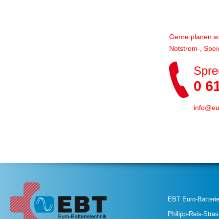
Gerne planen wir
Notstrom-, Spei
Spre
0 61
info
@
eu
EBT Euro-Batteri
Philipp-Reis-Stra