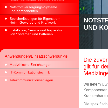
Notstromversorgungs-Systeme
und Komponenten
Speicherlösungen für Eigenstrom –
ME
NOTST
Heim, Gewerbe und Kraftwerk
UND K
Installation, Service und Reparatur
von Systemen und Batterien
Anwendungen/Einsatzschwerpunkte
Die zuver
Medizinische Einrichtungen
gilt für d
Medizinge
IT-Kommunikationstechnik
Telekommunikationsanlagen
Wir liefern U
Komponenten di
Krankenhaus u
Die spezifis