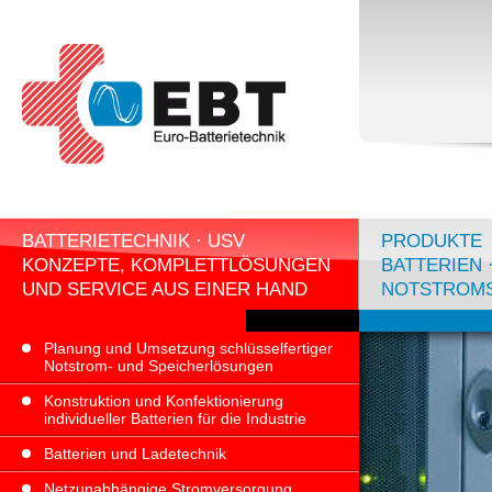
BATTERIETECHNIK · USV
PRODUKTE
KONZEPTE, KOMPLETTLÖSUNGEN
BATTERIEN 
UND SERVICE AUS EINER HAND
NOTSTROM
Planung und Umsetzung schlüsselfertiger
Notstrom- und Speicherlösungen
Konstruktion und Konfektionierung
individueller Batterien für die Industrie
Batterien und Ladetechnik
Netzunabhängige Stromversorgung