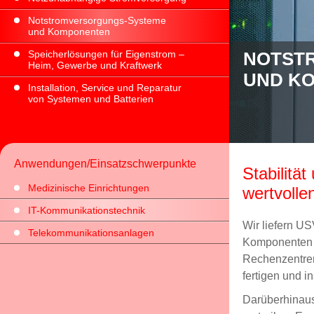
Notstromversorgungs-Systeme
und Komponenten
Speicherlösungen für Eigenstrom –
ME
NOTST
Heim, Gewerbe und Kraftwerk
UND K
Installation, Service und Reparatur
von Systemen und Batterien
Anwendungen/Einsatzschwerpunkte
Stabilität
Medizinische Einrichtungen
wertvolle
IT-Kommunikationstechnik
Wir liefern U
Telekommunikationsanlagen
Komponenten d
Rechenzentren
fertigen und i
Darüberhinaus