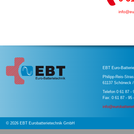
info
@
eu
EBT Euro-Batteri
Philipp-Reis-Stra
61137 Schöneck 
Telefon 0 61 87 - 
Fax: 0 61 87 - 95
info@eurobatterie
© 2026 EBT Eurobatterietechnik GmbH