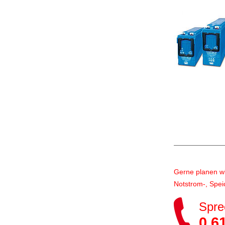
Gerne planen wir
Notstrom-, Spei
Spre
0 61