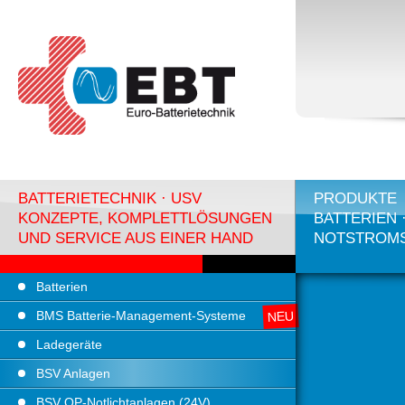
BATTERIETECHNIK · USV
PRODUKTE
KONZEPTE, KOMPLETTLÖSUNGEN
BATTERIEN 
UND SERVICE AUS EINER HAND
NOTSTROM
Batterien
BMS Batterie-Management-Systeme
Ladegeräte
BSV Anlagen
BSV OP-Notlichtanlagen (24V)