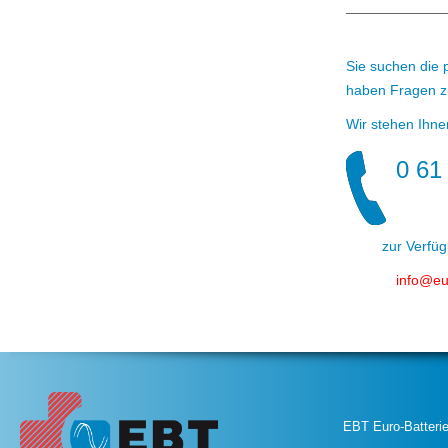
Sie suchen die 
haben Fragen z
Wir stehen Ihn
0 61
zur Verfügung.
info
@
eu
EBT Euro-Batteri