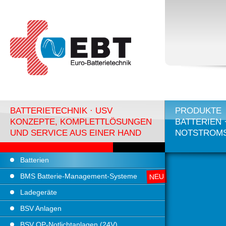
BATTERIETECHNIK · USV
PRODUKTE
KONZEPTE, KOMPLETTLÖSUNGEN
BATTERIEN 
UND SERVICE AUS EINER HAND
NOTSTROM
Batterien
BMS Batterie-Management-Systeme
Ladegeräte
BSV Anlagen
BSV OP-Notlichtanlagen (24V)